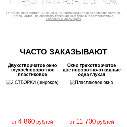
ПРЕДОПЛАТА ВСЕГО ОТ 10%
Оставляя свои контактные данные, вы подтверждаете свое совершеннолетие,
соглашаетесь на обработку персональных данных в соответствии с
Правовой информацией
ЧАСТО ЗАКАЗЫВАЮТ
Двухстворчатое окно
Окно трехстворчатое
глухое/поворотное
две поворотно-откидные
пластиковое
одна глухая
4 860
11 700
от
рублей
от
рублей